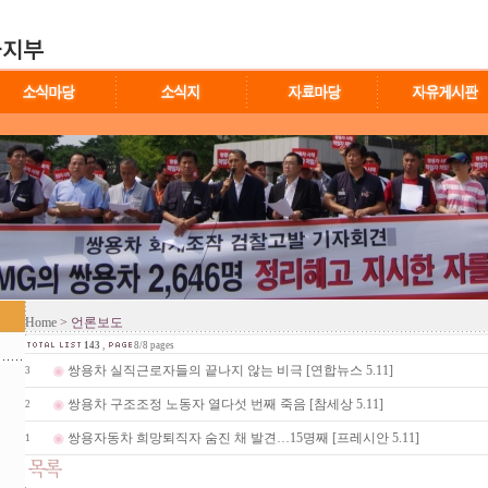
Home
> 언론보도
143
,
8/8 pages
쌍용차 실직근로자들의 끝나지 않는 비극 [연합뉴스 5.11]
3
쌍용차 구조조정 노동자 열다섯 번째 죽음 [참세상 5.11]
2
쌍용자동차 희망퇴직자 숨진 채 발견…15명째 [프레시안 5.11]
1