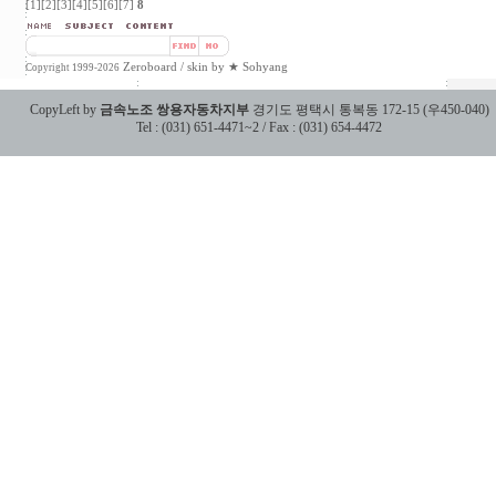
[1]
[2]
[3]
[4]
[5]
[6]
[7]
8
Zeroboard
/ skin by
★ Sohyang
Copyright 1999-2026
CopyLeft by
금속노조 쌍용자동차지부
경기도 평택시 통복동 172-15 (우450-040)
Tel : (031) 651-4471~2 / Fax : (031) 654-4472