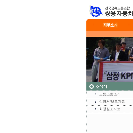
노동조합소식
성명서/보도자료
화장실소자보