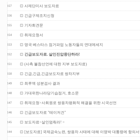
사제단미사 보도자료
157
긴급구제조치신청
156
기자회견문
155
취재요청서
154
영국 베스타스 점거파업 노동자들의 연대메세지
153
긴급보도자료. 살인진압중단하라!
152
(사측 불참선언에 대한 지부 보도자료)
151
긴급,긴급,긴급보도자료 쌍차지부
150
최루액 성분검사 결과
149
가대위한나라당기습점거, 호소문
148
취재요청>사회원로 쌍용차평화적 해결을 위한 시국선언
147
긴급보도자료 "테이저건"
146
보도자료<살인멈춰라! >
145
[보도자료] 국제금속노련, 쌍용차 사태에 대해 이명박 대통령에 항의서
144