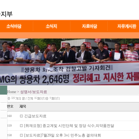
Home
> 성명서/보도자료
320
16
9
긴급보도자료
160
[취재요청] 종교계및 시민단체 및 정당 식수,의약품전달
159
[보도자료]7월29일 오후 3시 민주노총 결의대회
158