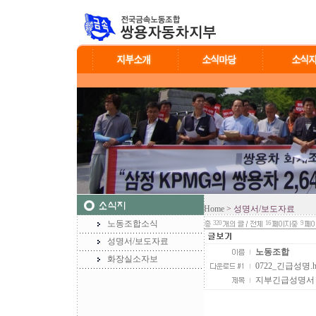
Home
> 성명서/보도자료
노동조합소식
320
16
9
성명서/보도자료
노동조합
화장실소자보
0722_긴급성명.hw
지부긴급성명서