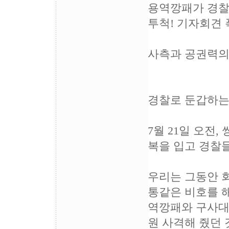
용역깡패가 경찰
투척! 기자회견 
사측과 공권력의
경찰로 둔갑하는
7월 21일 오전
복을 입고 경찰
우리는 그동안 
통같은 비호를 해 
역깡패와 구사대가
원 사격해 줬던 