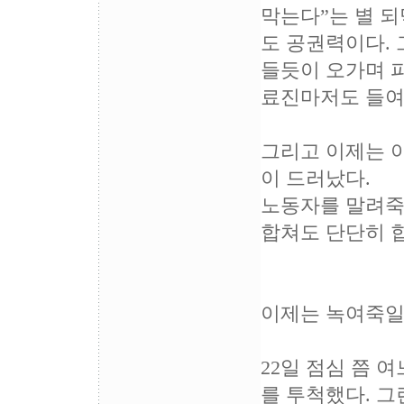
막는다”는 별 
도 공권력이다. 
들듯이 오가며 파
료진마저도 들여
그리고 이제는 
이 드러났다.
노동자를 말려죽
합쳐도 단단히 
이제는 녹여죽일
22일 점심 쯤 
를 투척했다. 