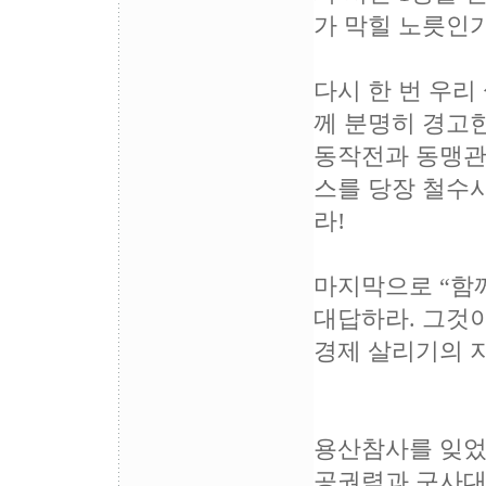
가 막힐 노릇인가
다시 한 번 우리
께 분명히 경고한
동작전과 동맹관
스를 당장 철수
라!
마지막으로 “함
대답하라. 그것
경제 살리기의 
용산참사를 잊었
공권력과 구사대