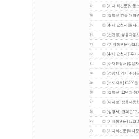
[기자 회견문]노동
37
[결의문]긴급 대의
36
[취재 요청서]일자리
35
[선전물] 쌍용자동
34
<기자회견문>3월3
33
[취재 요청서]“투
32
[취재요청서]쌍용자
31
[성명서]억지 주장은
30
[보도자료] C-20
29
[결의문] 22년차
28
[대자보] 쌍용자동차
27
[성명서]‘결의문’
26
[기자회견문] 12월
25
[기자회견문]복지중
24