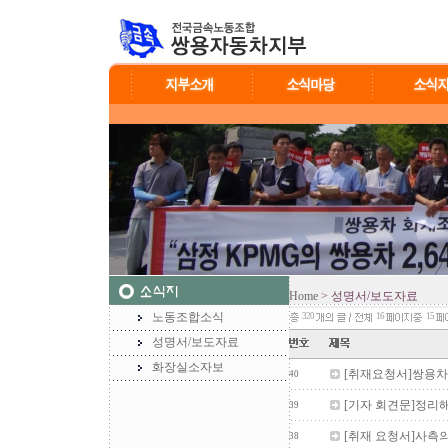
Home
> 성명서/보도자료
노동조합소식
320
16
15
성명서/보도자료
화장실소자보
[취재요청서]쌍용차
40
[기자 회견문]정리
39
[취재 요청서]사측의
38