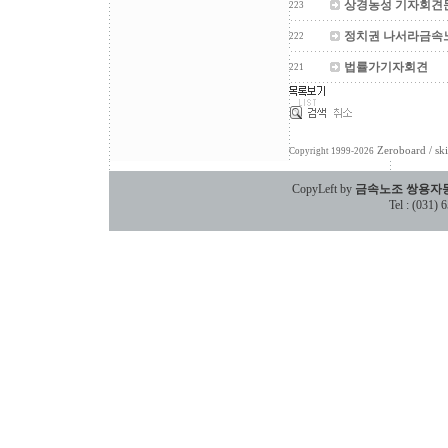
상경농성 기자회견
223
정치권 나서라금
222
법률가기자회견
221
Zeroboard
/ sk
Copyright 1999-2026
CopyLeft by
금속노조 쌍용자
Tel : (031)