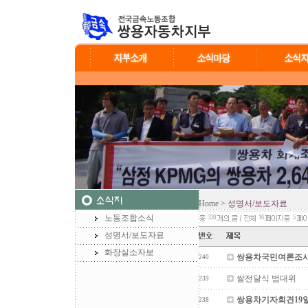
Home
> 성명서/보도자료
노동조합소식
320
16
5
성명서/보도자료
화장실소자보
쌍용차국민여론조사
240
쌀전달식 범대위
239
쌍용차기자회견19일
238