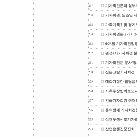
기자회견문과 첨부
237
기자회견. 노조및 
236
가족대책위및 경기
235
기자회견문 2가지(6월
234
6/23일 기자회견일
233
완성4사기자회견 
232
기자회견문 분사/청
231
산은고발기자회견
230
대화가장한 침탈음
229
사측주장반박보도
228
긴급기자회견 취재
227
용역깡패 기자회견문
226
상경투쟁선포기자
225
산업은행집중집회, 
224