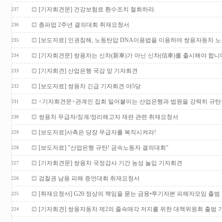
[기자회견문] 건강보험료 환수조치 철회하라.
237
총파업 2주년 결의대회 취재요청서
236
[보도자료] 인권침해, 노동탄압 DNA이용법을 이용하여 쌍용자동차 
235
[기자회견문] 쌍용차는 신차(新車)가 아닌 신차(信車)를 출시해야 합니
234
[기자회견] 산업은행 국감 앞 기자회견
233
[보도자료] 쌍용차 긴급 기자회견 야5당
232
<기자회견문>관계인 집회 밀어붙이는 산업은행과 법원을 강력히 규탄
231
쌍용차 무급자/징계/정리해고자 재판 관련 취재요청서
230
[보도자료]사측은 당장 무급자를 복직시켜라!
229
[보도자료] "산업은행 규탄! 금속노동자 결의대회"
228
[기자회견문] 쌍용차 국정감사 기간 농성 놀입 기자회견
227
검찰권 남용 피해 증언대회 취재요청서
226
[취재요청서] G20 정상의 책임을 묻는 금융•투기자본 피해자모임 출범
225
[기자회견] 쌍용자동차 제2의 졸속매각 저지를 위한 대책위원회 출범 
224