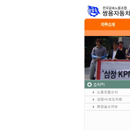
노동조합소식
성명서/보도자료
화장실소자보