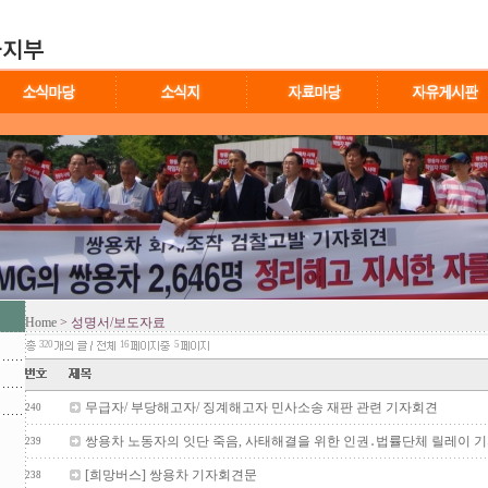
Home
> 성명서/보도자료
320
16
5
무급자/ 부당해고자/ 징계해고자 민사소송 재판 관련 기자회견
240
쌍용차 노동자의 잇단 죽음, 사태해결을 위한 인권․법률단체 릴레이 
239
[희망버스] 쌍용차 기자회견문
238