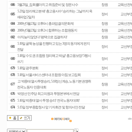
686
5월23일_집회를마치고 취침준비 및 정문사수
창원
교육선전
5.23일 정리해고분쇄! 총고용사수! 승리하는 그날까지 옥
685
정비
교선부
쇄파업 2일차
684
2009년5월23일 오후6시 총파업결의문화제
창원
교육선전
683
2009년5월23일 오후2시 합류하는 조합원동지
창원
교육선전
682
아직늦지않았다! 평택으로 집결하자!
창원
교육선전
5.19일 굴뚝 농성을 진행하고 있는 3명의 동지에게 편지
681
정비
교선부
전달
5.18일 수도권 조합원 정리해고 박살! 총고용보장! 5행시
680
정비
교선부
쓰기
679
5.18일 광주분회
정비
교선부
678
5.18일 서울서비스센터내 조합원 아침 보고집회
정비
교선부
고 박종태 열사투쟁승리, 5.18정신계승, 노동기본권쟁취
677
창원
교육선전
전국노동자·민중대회
676
박영선 민주당 최고의원과 투쟁본부에서 면담
정비
교선부
675
5.16일 박종태 열사 투쟁 승리! 전국노동자대회!
정비
교선부
674
5.15일 정부종합청사 앞 기자회견 및 항의서안 전달
정비
교선부
skin
38|
37|
36|
35
34|
33