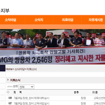
Home
> 소식마당 > 지회소식
지회소식
분류
admin
688
5월24일 창원_정비 체육대회실시
창원
교육선전
687
5월24일 창원_정비 교육파업실시
창원
교육선전