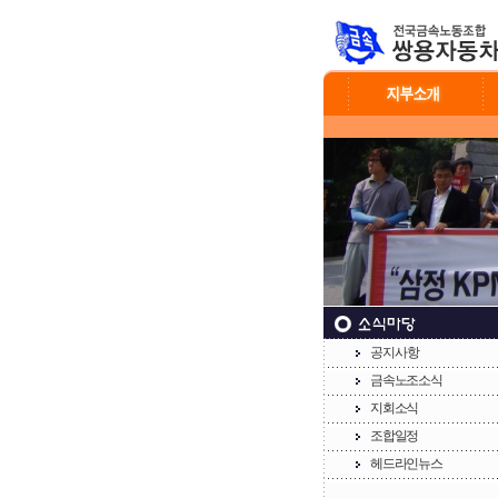
공지사항
금속노조소식
지회소식
조합일정
헤드라인뉴스