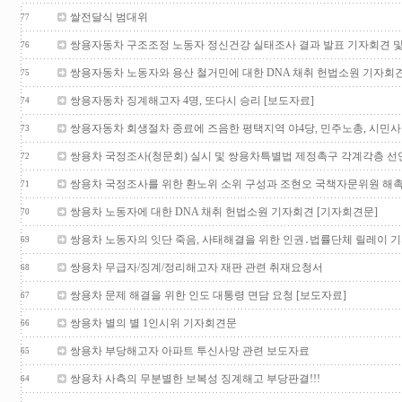
쌀전달식 범대위
77
쌍용자동차 구조조정 노동자 정신건강 실태조사 결과 발표 기자회견 
76
쌍용자동차 노동자와 용산 철거민에 대한 DNA 채취 헌법소원 기자회견
75
쌍용자동차 징계해고자 4명, 또다시 승리 [보도자료]
74
쌍용자동차 회생절차 종료에 즈음한 평택지역 야4당, 민주노총, 시민
73
쌍용차 국정조사(청문회) 실시 및 쌍용차특별법 제정촉구 각계각층 
72
쌍용차 국정조사를 위한 환노위 소위 구성과 조현오 국책자문위원 해
71
쌍용차 노동자에 대한 DNA 채취 헌법소원 기자회견 [기자회견문]
70
쌍용차 노동자의 잇단 죽음, 사태해결을 위한 인권․법률단체 릴레이 
69
쌍용차 무급자/징계/정리해고자 재판 관련 취재요청서
68
쌍용차 문제 해결을 위한 인도 대통령 면담 요청 [보도자료]
67
쌍용차 별의 별 1인시위 기자회견문
66
쌍용차 부당해고자 아파트 투신사망 관련 보도자료
65
쌍용차 사측의 무분별한 보복성 징계해고 부당판결!!!
64