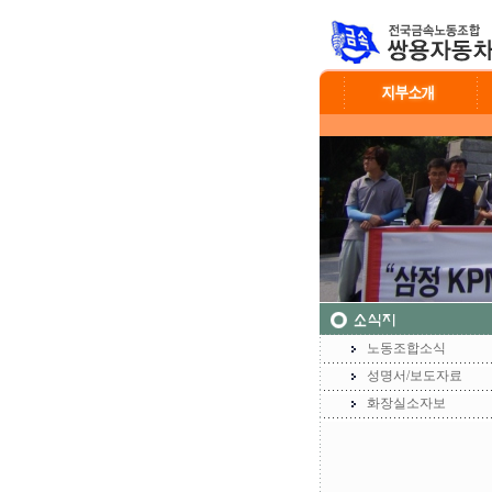
노동조합소식
성명서/보도자료
화장실소자보