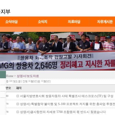
Home
> 성명서/보도자료
320
16
13
서울지방변호사회 쌍용자동차 사태 특별조사 테스크포스(TF) 팀 구성
80
성명서) 특별협약 불이행 및 S-100 프로젝트 저지를 위한 총파업 투
79
성명서)결사항전의 자세로 5700 조합원의 몫 반드시 찾겠습니다
78