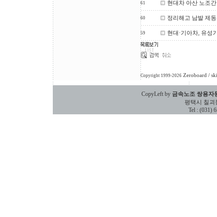
현대차 아산 노조간부
61
정리해고 남발 제동
60
현대·기아차, 유성
59
Zeroboard
/ sk
Copyright 1999-2026
CopyLeft by
금속노조 쌍용자
평택시 칠괴동 588
Tel : (031)