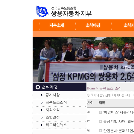
Home
> 금속노조 소식
공지사항
78
4
1
금속노조소식
지회소식
'희망버스' 시즌2 
78
조합일정
유성기업 사태, 법원
77
헤드라인뉴스
한진본사 본때! 1인
76