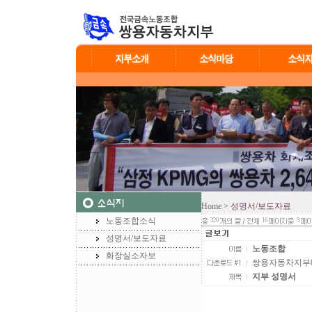
Home
> 성명서/보도자료
노동조합소식
320
16
9
성명서/보도자료
노동조합
화장실소자보
쌍용자동차지부0720
지부 성명서