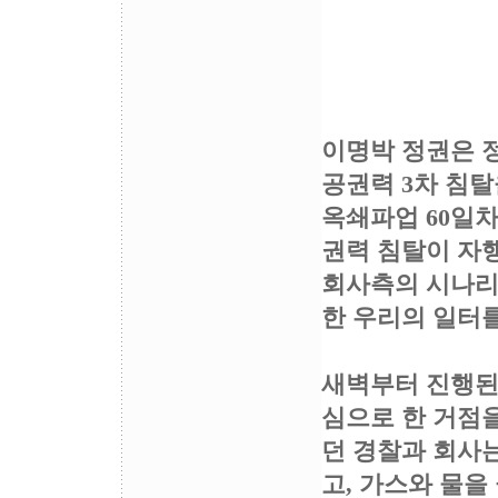
쌍용
성
이명박 정권은 
공권력 3차 침탈
옥쇄파업 60일차
권력 침탈이 자행
회사측의 시나리
한 우리의 일터
새벽부터 진행된
심으로 한 거점
던 경찰과 회사
고, 가스와 물을