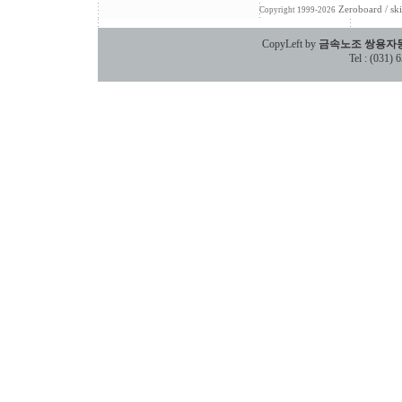
Zeroboard
/ sk
Copyright 1999-2026
CopyLeft by
금속노조 쌍용자
Tel : (031)