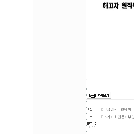
.
<성명서> 현대차
<기자회견문> 부당