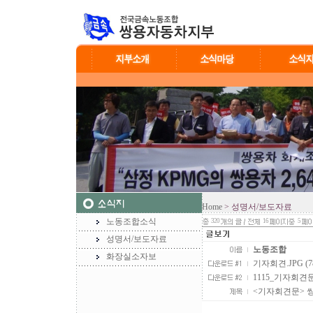
Home
> 성명서/보도자료
노동조합소식
320
16
5
성명서/보도자료
노동조합
화장실소자보
기자회견.JPG (78
1115_기자회견문_
<기자회견문> 쌍