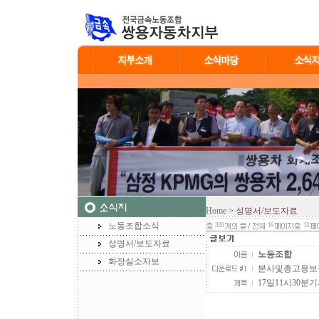
Home
> 성명서/보도자료
노동조합소식
320
16
13
성명서/보도자료
노동조합
화장실소자보
분사및총고용보장보도
17일11시30분