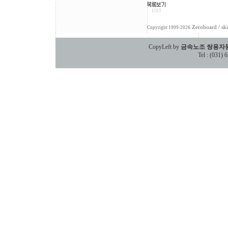
Zeroboard
/ sk
Copyright 1999-2026
CopyLeft by
금속노조 쌍용자
Tel : (031)