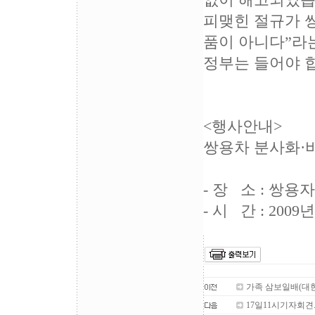
없이 해고되었습
피맺힌 절규가 
품이 아니다”라
정부는 들어야 
<행사안내>
쌍용차 분사화·
- 장 소 : 쌍
- 시 간 : 2009
가족 삼보일배(대
17일11시기자회견