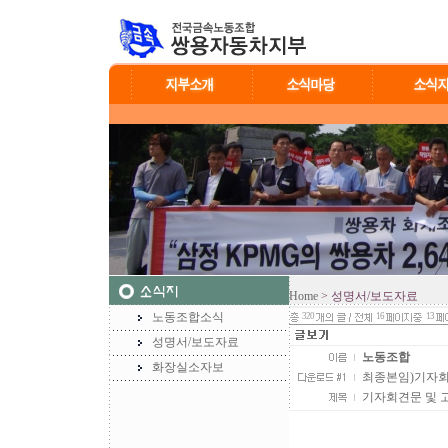
Home
> 성명서/보도자료
노동조합소식
320
16
13
성명서/보도자료
노동조합
화장실소자보
최종본임)기자회견문
기자회견문 및 