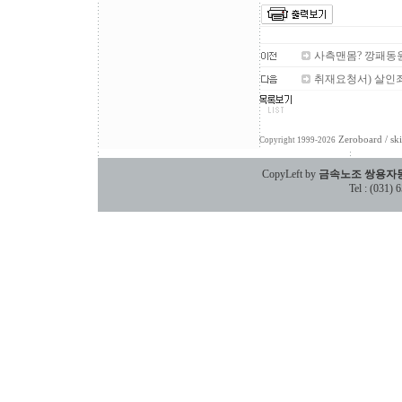
사측맨몸? 깡패동
취재요청서) 살인죄
Zeroboard
/ sk
Copyright 1999-2026
CopyLeft by
금속노조 쌍용자
Tel : (031)