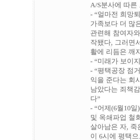
A/S분사에 따
- “얼마전 희
가족보다 더 많
관련해 참여자와
작됐다, 그러면서
활에 리듬은 깨
- “미래가 보이
- “평택공장 점
익을 준다는 회사
남았다는 죄책감
다”
- “어제(6월1
및 옥쇄파업 철
살아남은 자, 죽
이 6시에 평택으