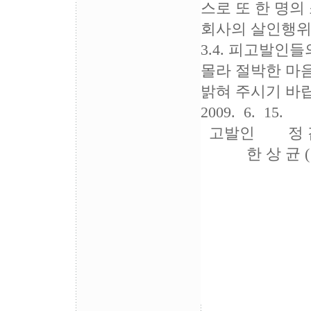
스로 또 한 명의
회사의 살인행위
3.4. 피고발인
몰라 절박한 마
밝혀 주시기 바
2009. 6. 15.
고발인 정 갑 
한 상 균 (
주 
이 
최 
양 
박 
이 