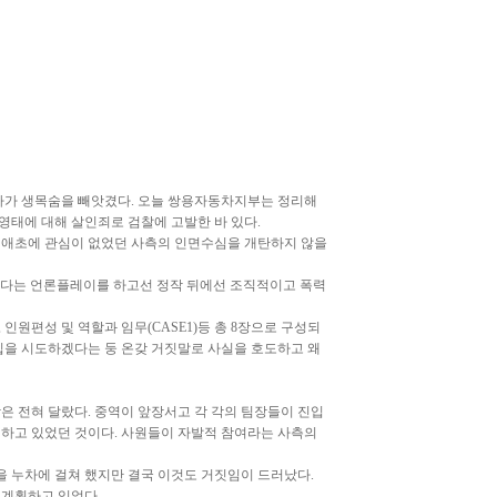
자가 생목숨을 빼앗겼다. 오늘 쌍용자동차지부는 정리해
영태에 대해 살인죄로 검찰에 고발한 바 있다.
 애초에 관심이 없었던 사측의 인면수심을 개탄하지 않을
하겠다는 언론플레이를 하고선 정작 뒤에선 조직적이고 폭력
 인원편성 및 역할과 임무(CASE1)등 총 8장으로 구성되
입을 시도하겠다는 둥 온갖 거짓말로 사실을 호도하고 왜
은 전혀 달랐다. 중역이 앞장서고 각 각의 팀장들이 진입
하고 있었던 것이다. 사원들이 자발적 참여라는 사측의
을 누차에 걸쳐 했지만 결국 이것도 거짓임이 드러났다.
 계획하고 있었다.