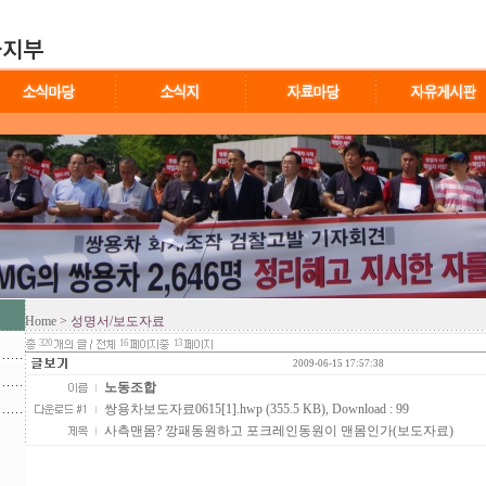
Home
> 성명서/보도자료
320
16
13
2009-06-15 17:57:38
노동조합
쌍용차보도자료0615[1].hwp (355.5 KB)
, Download : 99
사측맨몸? 깡패동원하고 포크레인동원이 맨몸인가(보도자료)