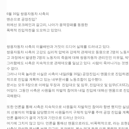
6월 16일 쌍용자동차 사측의
맨손으로 공장진입?
뒤에선 포크레인과 갈고리, 나아가 용역깡패를 동원한
폭력적 진입작전을 도모하고 있었다.
쌍용자동차 사측의 이율배반과 거짓이 드디어 실체를 드러내고 있다.
쌍용자동차 사측의 고강도 심리적 압박과 강제적 관제데모 동원으로 2명의 노동
고 과정에서 발생한 2명의 노동자의 죽음에 대해 쌍용자동차 관리인인 이유일, 박
그러함에도 사측은 지속적으로 관제데모를 일삼고 있다. 사람이 죽어나가는 것엔
수 없다.
그러나 더욱 놀라운 사실은 사측이 내일(6월 16일) 공장진입시 맨몸으로 진입
적으로 진입을 계획하고 있는 내부문서를 노동조합이 입수했다.
문서는 모두 8장으로 이메일 두장과 진입대오 및 임무, 진입대오 및 임무(CASE2),
어있다. 그동안 사측은 사원들의 자발적 참여와 내일 진입에 대해선 맨몸으로 진
곡해왔다.
또한 언론을 통해 사측은 지속적으로 사원들의 자발적인 참여라 항변 했지만 실상
의 선봉자의 역할을 담당했으며 사원들까지 구체적 임무를 주며 공장 진입을 계획
언론 플레이가 결국 거짓과 기만으로 드러난 것이다.
여기에 그치지 않고 있다. 언론을 통해선 맨몸으로라도, 비폭력적으로, 라는 표현
사측이 작성한 문서를 보면 갈고리, 포크레인, 펜스 덮개 등을 이용 폭력적 진입을