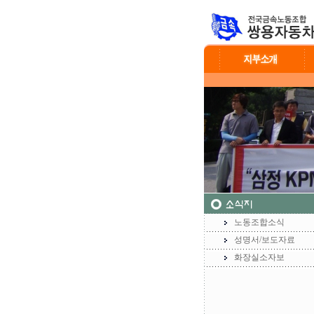
노동조합소식
성명서/보도자료
화장실소자보