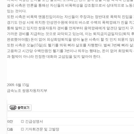
결국 사측은 언론을 통해선 자신들의 비폭력성을 강조함으로서 상대적으로 노동
있는 것이다.
또한 사측은 비폭력 맨몸진입이라는 자신들이 주장과는 정반대로 폭력적 진입을 
경기도 안성 시에 위치한 안성연수원에 6대의 버스로 수백의 폭력깡패가 진을 치
통해 말하고 있지만 쌍용자동차 경비를 언제부터 용역깡패에게 맡견단 말인지 구체
가까운 경비를 지급하는 것으로 파악되고 있는데, 이는 퇴직금지급일자도(퇴직 후 2
완료했어야함) 돈이 없어 외상희망퇴직을 받아 놓은 사측이 할 짓 인지 되묻지 않을
또한 사측은 오늘(15일)도 헬기를 띄워 삐라 살포를 자행했다. 벌써 3번째 삐라 
고용하고 시간당 수백만원인 헬기를 3번이나 띄우는 행태는, 돈이 없어 희망퇴직 위
과 협박이 아니라 진정한 대화와 교섭임을 잊지 말아야 한다.
2009. 6월 15일
금속노조 쌍용자동차지부
긴급성명서
기자회견문 및 고발장