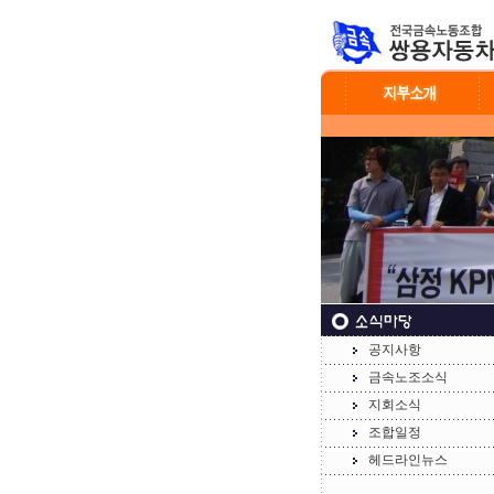
공지사항
금속노조소식
지회소식
조합일정
헤드라인뉴스