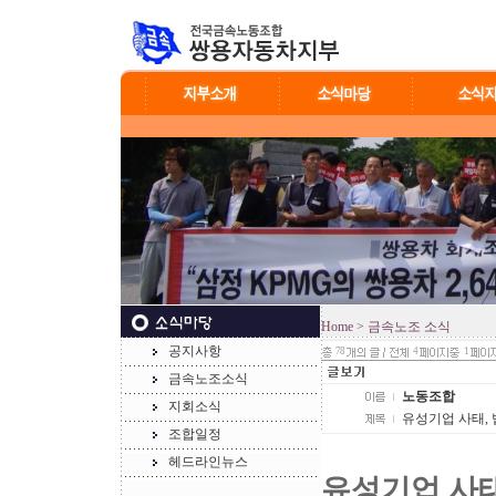
Home
> 금속노조 소식
공지사항
78
4
1
금속노조소식
노동조합
지회소식
유성기업 사태, 
조합일정
헤드라인뉴스
유성기업 사태