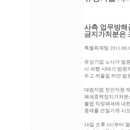
사측 업무방해
금지가처분은 
특별취재팀
2011.08.
유성기업 노사가 법원
사 파행 사태가 법원의
두고 저울질 하던 법
대법지법 천안지원 제
폐쇄효력정지가처분신청
불법 직장폐쇄에 대한
중재를 끈질기게 시도
16일 오후 2시부터