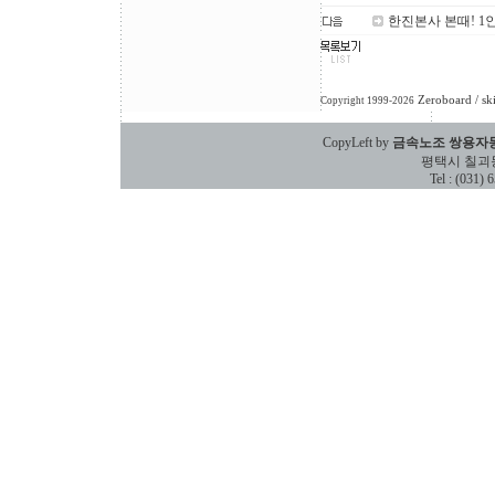
한진본사 본때! 1인
Zeroboard
/ sk
Copyright 1999-2026
CopyLeft by
금속노조 쌍용자
평택시 칠괴동 588
Tel : (031)