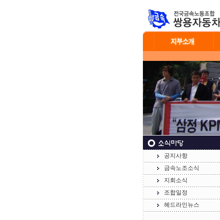
공지사항
금속노조소식
지회소식
조합일정
헤드라인뉴스