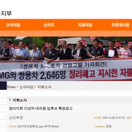
Home
> 소식마당 > 지회소식
지회소식
정비지회 25년차 대의원 입후보 확정공고
교선부장
DATE
2011-11-08 17:47:25
HIT
Attach
정비대의원확정.jpg
(44726 Bytes)
Category
창원