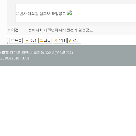
25년차 대의원 입후보 확정공고
이전
정비지회 제25년차 대의원선거 일정공고
동조합
경기도 평택시 칠괴동 150-3 (우459-711)
x : (031) 610 - 3731