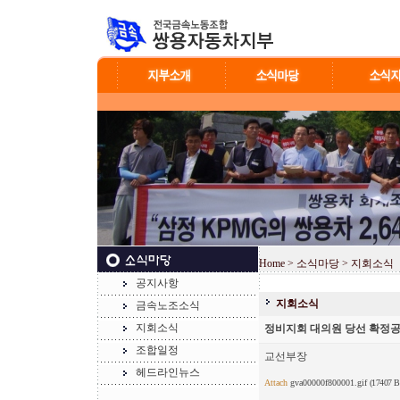
Home
> 소식마당 > 지회소식
공지사항
지회소식
금속노조소식
지회소식
정비지회 대의원 당선 확정
조합일정
교선부장
헤드라인뉴스
Attach
gva00000f800001.gif
(17407 B