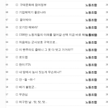
구태문화에 참여정부
노동조합
69
2
기업해먹기 좋은나라
노동조합
68
2
꼴아박아
노동조합
67
2
오기만 해봐라!
노동조합
66
2
1500만 노동자들의 미래를 열어갈 선택 지금 바로 해야 합니다.
노동조합
65
2
처음에는 군사보호 구역으로...
노동조합
64
2
이 빤쭈라도 줄테니 그 옷 다 벗고 가거라!!!
노동조합
63
2
로드맵
노동조합
62
2
한미 FTA
노동조합
61
2
내 땅에서 농사 짓는게 무슨죄냐!!
노동조합
60
2
안 ~들 ~려~!
노동조합
59
2
배가 불렀군...
노동조합
58
2
무관심
노동조합
57
2
허구한 날.. 탓, 탓, 탓...
노동조합
56
2