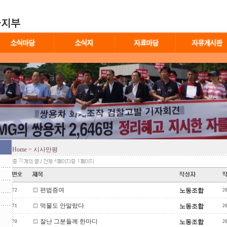
Home
> 시사만평
72
4
1
편법증여
노동조합
72
2
먹물도 안말랐다
노동조합
71
2
잘난 그분들께 한마디
노동조합
70
2