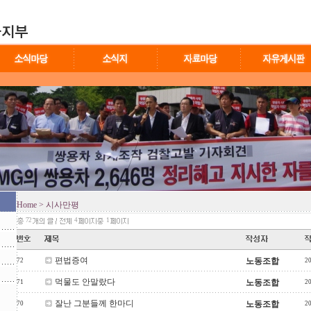
Home
> 시사만평
72
4
1
편법증여
노동조합
72
2
먹물도 안말랐다
노동조합
71
2
잘난 그분들께 한마디
노동조합
70
2