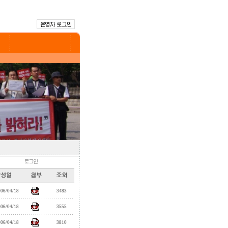
006/04/18
3483
006/04/18
3555
006/04/18
3810