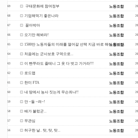
구태문화에 참여정부
노동조합
69
2
기업해먹기 좋은나라
노동조합
68
2
꼴아박아
노동조합
67
2
오기만 해봐라!
노동조합
66
2
1500만 노동자들의 미래를 열어갈 선택 지금 바로 해야 합니다.
노동조합
65
2
처음에는 군사보호 구역으로...
노동조합
64
2
이 빤쭈라도 줄테니 그 옷 다 벗고 가거라!!!
노동조합
63
2
로드맵
노동조합
62
2
한미 FTA
노동조합
61
2
내 땅에서 농사 짓는게 무슨죄냐!!
노동조합
60
2
안 ~들 ~려~!
노동조합
59
2
배가 불렀군...
노동조합
58
2
무관심
노동조합
57
2
허구한 날.. 탓, 탓, 탓...
노동조합
56
2