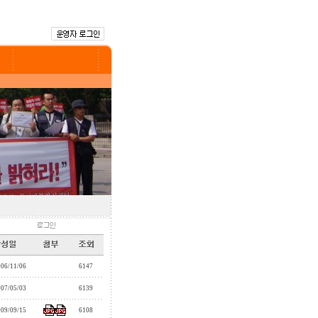
006/11/06
6147
007/05/03
6139
009/09/15
6108