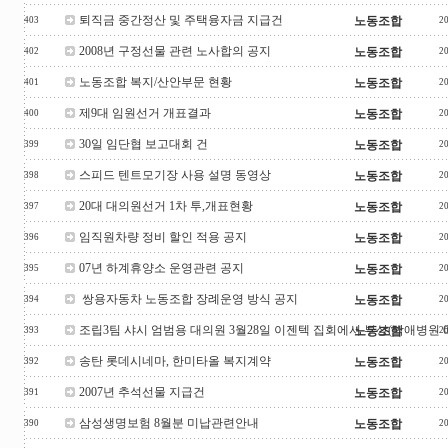
퇴직금 중간정산 및 주택융자금 지급건
노동조합
403
2
2008년 구정선물 관련 노사합의 공지
노동조합
402
2
노동조합 복지/산안부문 현황
노동조합
401
2
제9대 임원선거 개표결과
노동조합
400
2
30일 임단협 보고대회 건
노동조합
399
2
스피드 텐트모기장 사용 설명 동영상
노동조합
398
2
20대 대의원선거 1차 투,개표현황
노동조합
397
2
임직원차량 정비 할인 적용 공지
노동조합
396
2
07년 하계휴양소 운영관련 공지
노동조합
395
2
쌍용자동차 노동조합 장례운영 방식 공지
노동조합
394
2
조립3팀 샤시 엄범용 대의원 3월28일 이젠텍 집회에서 부상(박애병원 6
노동조합
393
2
송탄 롯데시네마, 한미타올 복지계약
노동조합
392
2
2007년 추석선물 지급건
노동조합
391
2
삼성생명보험 8월분 미납관련안내
노동조합
390
2