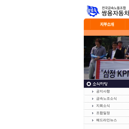
공지사항
금속노조소식
지회소식
조합일정
헤드라인뉴스