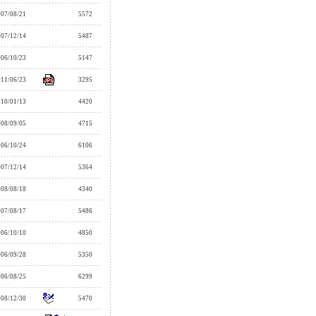
007/08/21
5572
007/12/14
5487
006/10/23
5147
011/06/23
3295
010/01/13
4420
008/09/05
4715
006/10/24
6106
007/12/14
5364
008/08/18
4340
007/08/17
5486
006/10/10
4850
006/09/28
5350
006/08/25
6299
008/12/30
5470