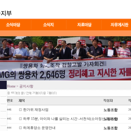
Home
> 공지사항
466
24
2
한가위 재정사업
노동조합
446
2
하루 15분, 아이와 나를 살리는 시간 -서천석(소아정신과 의사)
노동조합
445
2
하계휴양소 운영안내
노동조합
444
2