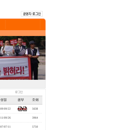
009/09/22
5638
011/09/26
3964
007/07/11
5750