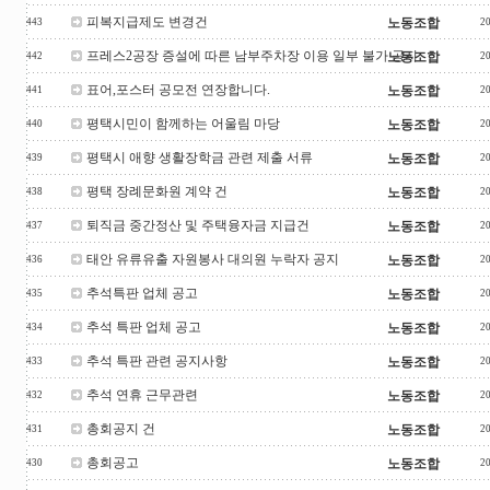
피복지급제도 변경건
노동조합
443
2
프레스2공장 증설에 따른 남부주차장 이용 일부 불가 공지
노동조합
442
2
표어,포스터 공모전 연장합니다.
노동조합
441
2
평택시민이 함께하는 어울림 마당
노동조합
440
2
평택시 애향 생활장학금 관련 제출 서류
노동조합
439
2
평택 장례문화원 계약 건
노동조합
438
2
퇴직금 중간정산 및 주택융자금 지급건
노동조합
437
2
태안 유류유출 자원봉사 대의원 누락자 공지
노동조합
436
2
추석특판 업체 공고
노동조합
435
2
추석 특판 업체 공고
노동조합
434
2
추석 특판 관련 공지사항
노동조합
433
2
추석 연휴 근무관련
노동조합
432
2
총회공지 건
노동조합
431
2
총회공고
노동조합
430
2