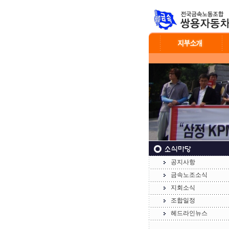
공지사항
금속노조소식
지회소식
조합일정
헤드라인뉴스