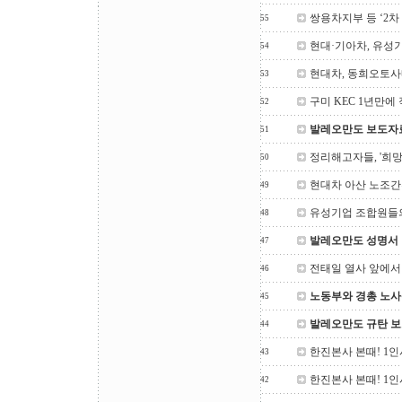
쌍용차지부 등 ‘2차
55
현대·기아차, 유성
54
현대차, 동희오토사
53
구미 KEC 1년만에
52
발레오만도 보도자
51
정리해고자들, '희망
50
현대차 아산 노조간부
49
유성기업 조합원들
48
발레오만도 성명서
47
전태일 열사 앞에서 
46
노동부와 경총 노사
45
발레오만도 규탄 
44
한진본사 본때! 1인
43
한진본사 본때! 1인
42