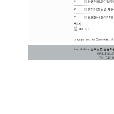
언론악법,공기업구
41
정리해고 남발 제동
40
한진본사 본때! 1인
39
Zeroboard
/ sk
Copyright 1999-2026
CopyLeft by
금속노조 쌍용자
평택시 칠괴동 588
Tel : (031)