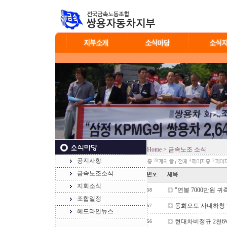
Home
> 금속노조 소식
공지사항
78
4
2
금속노조소식
지회소식
"연봉 7000만원 
58
조합일정
동희오토 사내하청
57
헤드라인뉴스
현대차비정규 2천
56