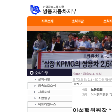
Home
> 금속노조 소식
공지사항
78
4
1
금속노조소식
노동조합
지회소식
이석행위원장 “
조합일정
헤드라인뉴스
이석행위원장 