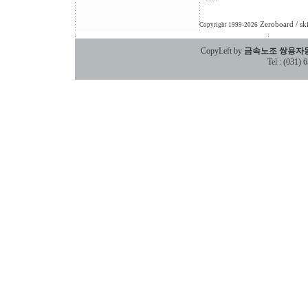
Zeroboard
/ sk
Copyright 1999-2026
CopyLeft by
금속노조 쌍용자
Tel : (031)