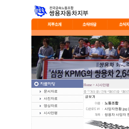
Home
> 시사만평
문서자료
72
4
1
사진자료
노동조합
영상자료
사망자현황.jpg (1
시사만평
쌍용차 사망자 