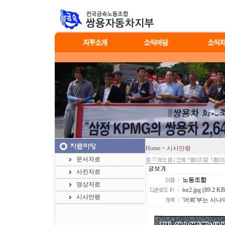
Home
> 시사만평
문서자료
72
4
1
사진자료
노동조합
영상자료
tor2.jpg (89.2 KB
시사만평
'어뢰'부는 사나