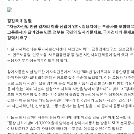
정갑득 위원장,
“자동차산업 만큼 일자리 창출 산업이 없다. 쌍용차에는 부품사를 포함해 
고용문제가 달려있는 만큼 정부는 국민의 일자리문제로, 국가경제의 문제로
강력히 촉구
이날 기자회견에는 투기자본감시센터, 대안연대회의, 금융경제연구소, 진보금
소, 민주노동당, 민주노총, 사무금융연맹 등 많은 시민사회단체들이 함께 했다. 
쌍용차지부 한상균지부장도 함께 했다.
참가자들은 이날 발표한 기자회견문에서 “지난 2004년 장기투자와 고용안정을 
하이자동차가 끝내 법정관리 신청으로 철수 수순에 돌입했다. 이는 그동안 대주
으로 노동자 서민의 삶을 망치며 온갖 회포를 서슴지 않던 론스타를 비롯한 악질
를 바 없는 ‘먹튀’자본의 전형으로 사회적 지탄을 받아 마땅하다”고 밝히고 “경
도와 투기자본의 철수 또는 인수합병이 급증할 가능성이 높은 현 상황에서 쌍용
것인가 하는 문제는 해당노동자만이 아니라 한국경제와 노동자 서민의 입장에서 
러 시민사회단체, 진보정당, 노동조합에서는 함께 힘을 모아 끝까지 공동 대응해 
이들은 먼저 상하이자본에 쌍용차 사태에 대해 책임질 것을 강력하게 요구했다.
“통상 신차개발비가 3,000억원에 달하는데 상하이자동차는 쌍용차 SUV 전차종과
이브리드카 기술까지 완벽하게 빼내가 수조원의 이득을 취했다”고 말하고