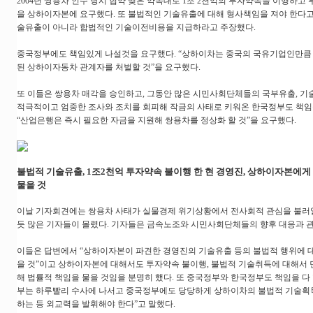
2004년 쌍용차 인수 당시 협약 맺은 약속대로 1조 2천억의 투자약속을 이행하고 부
을 상하이자본에 요구했다. 또 불법적인 기술유출에 대해 형사책임을 져야 한다고 
술유출이 아니라 합법적인 기술이전비용을 지급하라고 주장했다.
중국정부에도 책임있게 나설것을 요구했다. “상하이차는 중국의 국유기업인만큼
된 상하이자동차 관계자를 처벌할 것”을 요구했다.
또 이들은 쌍용차 매각을 승인하고, 그동안 많은 시민사회단체들의 국부유출, 
적극적이고 엄중한 조사와 조치를 회피해 작금의 사태로 키워온 한국정부도 책임
“산업은행은 즉시 필요한 자금을 지원해 쌍용차를 정상화 할 것”을 요구했다.
불법적 기술유출, 1조2천억 투자약속 불이행 한 현 경영진, 상하이자본에게
물을 것
이날 기자회견에는 쌍용차 사태가 실물경제 위기상황에서 전사회적 관심을 불러
듯 많은 기자들이 몰렸다. 기자들은 금속노조와 시민사회단체들의 향후 대응과 관
이들은 답변에서 “상하이자본이 파견한 경영진의 기술유출 등의 불법적 행위에 
을 것”이고 상하이자본에 대해서도 투자약속 불이행, 불법적 기술취득에 대해서 
해 법률적 책임을 물을 것임을 분명히 했다. 또 중국정부와 한국정부도 책임을 다 
부는 하루빨리 수사에 나서고 중국정부에도 당당하게 상하이차의 불법적 기술획
하는 등 외교력을 발휘해야 한다”고 말했다.