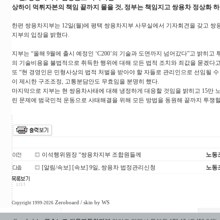
상하이 먹튀자본의 책임 끝까지 물을 것, 정부는 책임지고 쌍용차 정상화 하
한편 쌍용차지부는 12일(월)에 평택 쌍용차지부 사무실에서 기자회견을 갖고 쌍
지부의 입장을 밝혔다.
지부는 “올해 9월에 출시 예정인 ‘C200’의 기술과 도면까지 넘어갔다”고 밝히고
의 기술비용을 불법적으로 취득한 행위에 대해 모든 법적 조치와 죄값을 묻겠다고
또 “현 경영인은 민형사상의 법적 처벌을 받아야 할 자들로 관리인으로 선임될 수
이 제시한 구조조정, 고통분담안도 무효임을 분명히 했다.
마지막으로 지부는 현 쌍용차사태에 대해 냉정하게 대응할 것임을 밝히고 15만 
린 문제에 범국민적 운동으로 사태해결을 위해 모든 방법을 동원해 끝까지 투쟁할
이석행위원장 “쌍용차지부 조합원들께
노동
[알림/속보] [속보] 9일, 쌍용차 법정관리신청
노동
Zeroboard
/ skin by
WS
Copyright 1999-2026