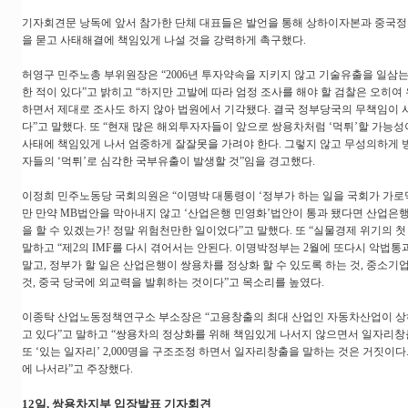
기자회견문 낭독에 앞서 참가한 단체 대표들은 발언을 통해 상하이자본과 중국정
을 묻고 사태해결에 책임있게 나설 것을 강력하게 촉구했다.
허영구 민주노총 부위원장은 “2006년 투자약속을 지키지 않고 기술유출을 일삼
한 적이 있다”고 밝히고 “하지만 고발에 따라 엄정 조사를 해야 할 검찰은 오히여
하면서 제대로 조사도 하지 않아 법원에서 기각됐다. 결국 정부당국의 무책임이 
다”고 말했다. 또 “현재 많은 해외투자자들이 앞으로 쌍용차처럼 ‘먹튀’할 가능성
사태에 책임있게 나서 엄중하게 잘잘못을 가려야 한다. 그렇지 않고 무성의하게
자들의 ‘먹튀’로 심각한 국부유출이 발생할 것”임을 경고했다.
이정희 민주노동당 국회의원은 “이명박 대통령이 ‘정부가 하는 일을 국회가 가로
만 만약 MB법안을 막아내지 않고 ‘산업은행 민영화’법안이 통과 됐다면 산업은
을 할 수 있겠는가! 정말 위험천만한 일이었다”고 말했다. 또 “실물경제 위기의 
말하고 “제2의 IMF를 다시 겪어서는 안된다. 이명박정부는 2월에 또다시 악법
말고, 정부가 할 일은 산업은행이 쌍용차를 정상화 할 수 있도록 하는 것, 중소기
것, 중국 당국에 외교력을 발휘하는 것이다”고 목소리를 높였다.
이종탁 산업노동정책연구소 부소장은 “고용창출의 최대 산업인 자동차산업이 상
고 있다”고 말하고 “쌍용차의 정상화를 위해 책임있게 나서지 않으면서 일자리창
또 ‘있는 일자리’ 2,000명을 구조조정 하면서 일자리창출을 말하는 것은 거짓이
에 나서라”고 주장했다.
12일, 쌍용차지부 입장발표 기자회견