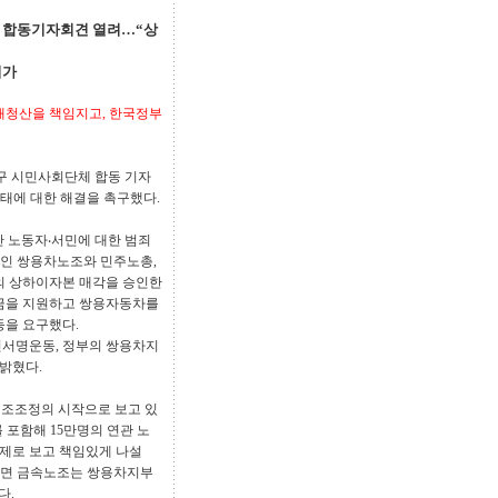
체 합동기자회견 열려…“상
져가
채청산을 책임지고, 한국정부
 촉구 시민사회단체 합동 기자
태에 대한 해결을 촉구했다.
만 노동자‧서민에 대한 범죄
자인 쌍용차노조와 민주노총,
의 상하이자본 매각을 승인한
자금을 지원하고 쌍용자동차를
등을 요구했다.
민서명운동, 정부의 쌍용차지
 밝혔다.
구조조정의 시작으로 보고 있
 포함해 15만명의 연관 노
제로 보고 책임있게 나설
다면 금속노조는 쌍용차지부
다.