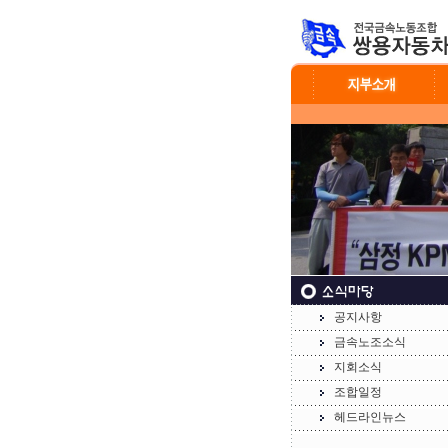
공지사항
금속노조소식
지회소식
조합일정
헤드라인뉴스