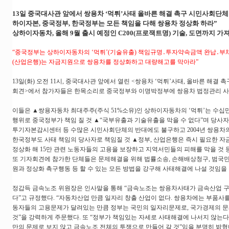
13일 중국대사관 앞에서 쌍용차 ‘먹튀’사태 올바른 해결 촉구 시민사회단
하이자본, 중국정부, 한국정부는 모든 책임을 다해 쌍용차 정상화 하라”
상하이자동차, 올해 9월 출시 예정인 C200(프로잭트명) 기술, 도면까지 가
“중국정부는 상하이자동차의 ‘먹튀’(기술유출) 책임규명․투자약속금액 완납․부
(산업은행)는 자금지원으로 쌍용차를 정상화하고 대량해고를 막아라”
13일(화) 오전 11시, 중국대사관 앞에서 열린 <쌍용차 ‘먹튀’사태, 올바른 해결
회견>에서 참가자들은 한목소리로 중국정부와 이명박정부에 쌍용차 법정관리 사
이들은 ▲쌍용자동차 최대주주(주식 51%소유)인 상하이자동차의 ‘먹튀’는 수십
행위로 중국정부가 책임 질 것 ▲“국부유출과 기술유출을 막을 수 없다”며 당사
투기자본감시센터 등 수많은 시민사회단체의 반대에도 불구하고 2004년 쌍용차
한국정부도 사태 책임의 당사자로 책임질 것 ▲정부, 산업은행은 즉시 필요한 
정상화 해 15만 관련 노동자들의 고용을 보장하고 지역서민들의 피해를 막을 것 
또 기자회견에 참가한 단체들은 문제해결을 위해 법률소송, 손해배상청구, 범국
원과 정상화 촉구행동 등 할 수 있는 모든 방법을 강구해 사태해결에 나설 것임을
정갑득 금속노조 위원장은 인사말을 통해 “금속노조는 쌍용차사태가 금속산업 
다”고 규정했다. “자동차산업 만큼 일자리 창출 산업이 없다. 쌍용차에는 부품사를
동자들의 고용문제가 달려있는 만큼 정부는 국민의 일자리문제로, 국가경제의 문
것”을 강력하게 주문했다. 또 “정부가 책임있는 자세로 사태해결에 나서지 않는
만의 문제로 보지 않고 금속노조 전체의 투쟁으로 만들어 갈 것”임을 분명히 밝혔