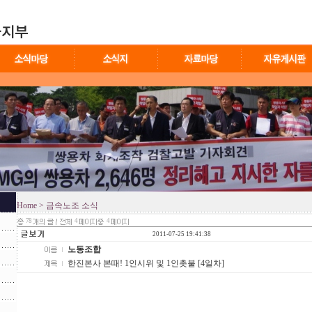
Home
> 금속노조 소식
78
4
4
2011-07-25 19:41:38
노동조합
한진본사 본때! 1인시위 및 1인촛불 [4일차]