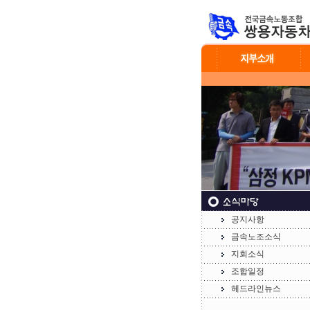
공지사항
금속노조소식
지회소식
조합일정
헤드라인뉴스