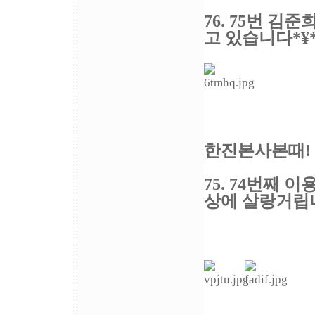
76. 75번 김
고 있습니다*¥
한진본사본때! 
75. 74번째 
상에 살랑거립