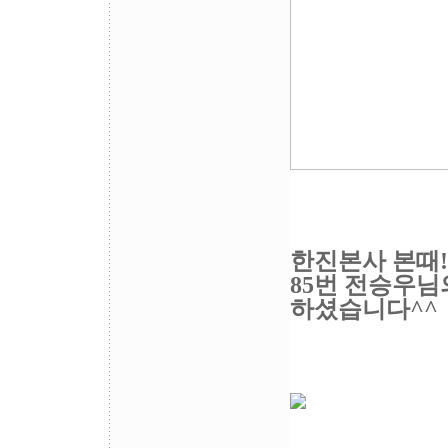
한진본사 본때!
85번 전승우님
하셨습니다^^