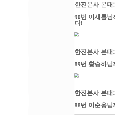
한진본사 본때! 
90번 이새롬
다!
한진본사 본때!
89번 황승하
한진본사 본때!
88번 이순웅님