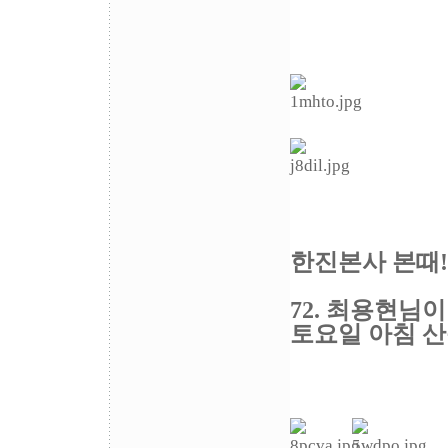
한진본사 본때!
72. 최용현님
토요일 아침 