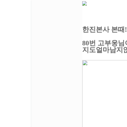
한진본사 본때!
80번 고부웅
지도얼마남지