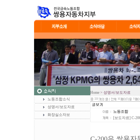
Home
> 성명서/보도자료
노동조합소식
320
16
9
성명서/보도자료
노동조합
화장실소자보
[보도자료] C-
C-200은 쌍용