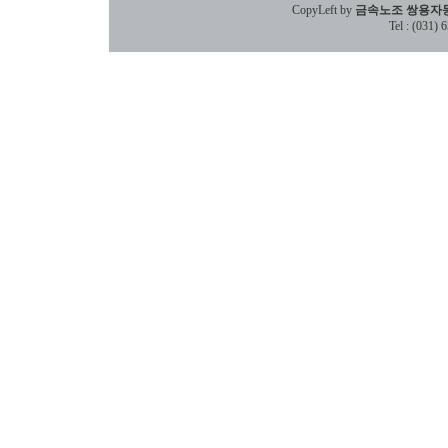
CopyLeft by
금속노조 쌍용자
Tel : (031)