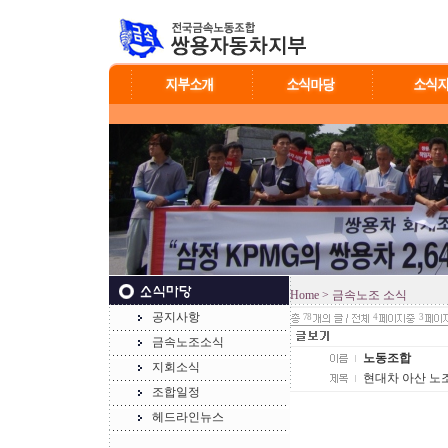
Home
> 금속노조 소식
공지사항
78
4
3
금속노조소식
노동조합
지회소식
현대차 아산 노조
조합일정
헤드라인뉴스