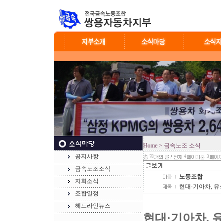
Home
> 금속노조 소식
공지사항
78
4
3
금속노조소식
노동조합
지회소식
현대·기아차, 유
조합일정
헤드라인뉴스
현대·기아차, 