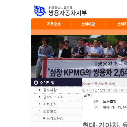
Home
> 금속노조 소식
공지사항
78
4
3
금속노조소식
노동조합
지회소식
현대·기아차, 유
조합일정
헤드라인뉴스
현대·기아차, 