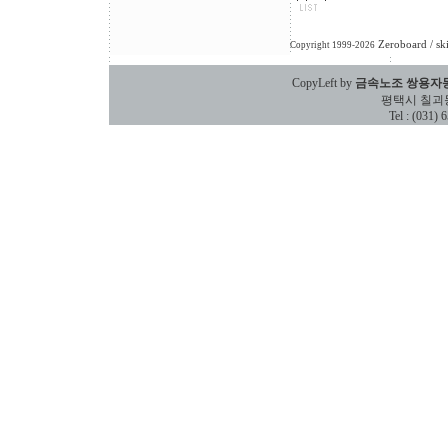
Zeroboard
/ sk
Copyright 1999-2026
CopyLeft by
금속노조 쌍용자
평택시 칠괴동 588
Tel : (031)