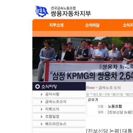
Home
> 금속노조 소식
공지사항
78
4
3
금속노조소식
노동조합
지회소식
[진보신당 논평]
조합일정
헤드라인뉴스
[진보신당 논평] 대