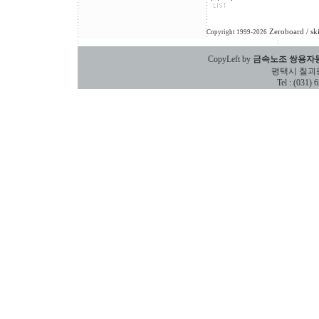
Zeroboard
/ sk
Copyright 1999-2026
CopyLeft by
금속노조 쌍용자
평택시 칠괴동 588
Tel : (031)