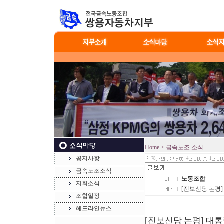
Home
> 금속노조 소식
공지사항
78
4
1
금속노조소식
노동조합
지회소식
[진보신당 논평]
조합일정
헤드라인뉴스
[진보신당 논평] 대