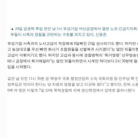
▲ 24일 공권력 투입 전인 낮 1시 유성기업 아산공장에서 열린 노조 긴급기자
부들이 사측과 경찰을 규탄하는 구호를 외치고 있다. 신동준
유성기업 사측과의 노사교섭이 직장폐쇄 6일째인 23일 성사되기도 했다. 하지만 
고 농성대오를 우선 빼면 회사가 조합원들을 선별복귀 시키겠다”는 말만 되풀이했다.
교섭이 이뤄지기도 했다. 하지만 교섭과 동시에 경찰병력의 ‘퇴거명령’ 선무방송
테니 공장에서 퇴거해달라”는 말만 되풀이하면서 시계만 쳐다보다 2시 50분에 철
입을 시작했다.
같은 날 오전 11시 30분 경 백원우 국회 행정안정위 소속 국회의원 등 민주당 쪽
장투입은 막아야 한다는 당 차원의 명령을 받고 이곳에 왔다”고 했지만, 전혀 소
6백 여 명은 이렇게 7일 만에 폭력경찰에 의해 생산현장에서 강제로 끌려나왔다.