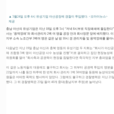
▲ 5월24일 오후 4시 유성기업 아산공장에 경찰이 투입됐다. <오마이뉴스>
제공
충남 아산의 유성기업은 지난 18일 오후 5시 “저녁 8시부로 직장폐쇄에 돌입한다
사는 ‘용역깡패’와 회사관리자 2백 여 명을 공장 안과 회사정문 앞에 배치했다. 
지부 소속 노조간부 3백여 명은 같은 날 밤 10시 경 관리자들 및 용역깡패를 몰아
다음날인 지난 19일 충남 아산과 충북 영동의 유성기업 두 지회는 “회사가 아산
체 조합원 5백 명이 아산공장 사수 농성을 진행”키로 결의하고 집단 현장농성에 
위원회를 열어 “회사측과 공권력이 현장을 침탈한다면 즉각적인 지부 총파업을 
이 같은 노동자들의 대응에도 불구하고 회사는 그 뒤부터 공권력 투입의 명분을 쌓
22일까지 나흘 동안 하루에 한 번씩 회사 관리자 1백 50여명을 동원해 농성대
원들은 어떠한 폭력도 행사하지 않았다. 그럼에도 불구하고 경찰병력은 지난 21일
했다. 그 뒤 경찰병력은 23일 들어 40개 중대(충남지부 추정)로 늘어났다.