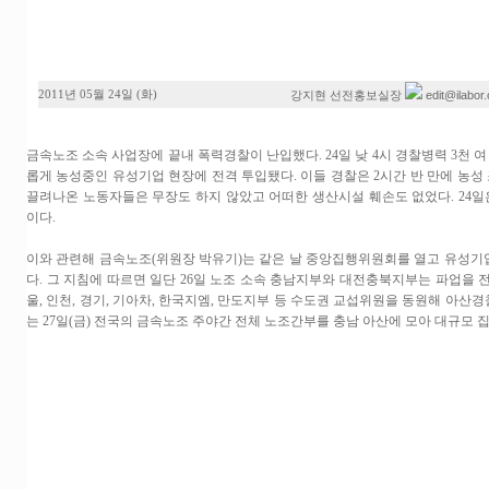
2011년 05월 24일 (화)
edit@ilabor.
강지현 선전홍보실장
금속노조 소속 사업장에 끝내 폭력경찰이 난입했다. 24일 낮 4시 경찰병력 3천 여
롭게 농성중인 유성기업 현장에 전격 투입됐다. 이들 경찰은 2시간 반 만에 농성
끌려나온 노동자들은 무장도 하지 않았고 어떠한 생산시설 훼손도 없었다. 24일
이다.
이와 관련해 금속노조(위원장 박유기)는 같은 날 중앙집행위원회를 열고 유성기업
다. 그 지침에 따르면 일단 26일 노조 소속 충남지부와 대전충북지부는 파업을 전
울, 인천, 경기, 기아차, 한국지엠, 만도지부 등 수도권 교섭위원을 동원해 아산
는 27일(금) 전국의 금속노조 주야간 전체 노조간부를 충남 아산에 모아 대규모