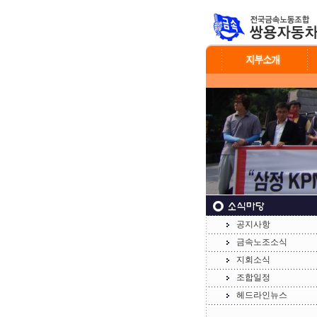
공지사항
금속노조소식
지회소식
조합일정
헤드라인뉴스