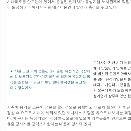
시나리오를 만드는데 있어서 원청인 현대차가 유성기업 노사관계에 직접개
간 불공정 거래까지 명시한 대외비문건이 발견돼 충격을 주고 있다.
현대차는 지난 시기 원
체에 납품단가 인하를 강
▲ 23일 오전 국회 정론관에서 열린 '유성기업 직장폐
에 발견된 문건은 한국사
쇄 및 노조탄압 규탄 기자회견'에 참가한 유성기업 임
를 넘어 유성기업을 비
정철 조합원이 '공권력 투입 반대'손피켓을 들고 있
대차가 개입하고 있음을
다.이명익기자
의 요구에 따라 노조 파
성기업에 상주해 있던 
사측이 용역을 고용해 정문을 물리적으로 봉쇄하고 대포차 돌진이 이뤄진
경찰 측 요구로 사내에 세워져 있던 제니시스 차량을 밖으로 내보내는 
다. 이 문서는 유성기업이 작성한 것으로 돼 있으며 외부유출이 안되도록 
유출 당사자를 강력조치한다는 내용이 명시돼 있다.