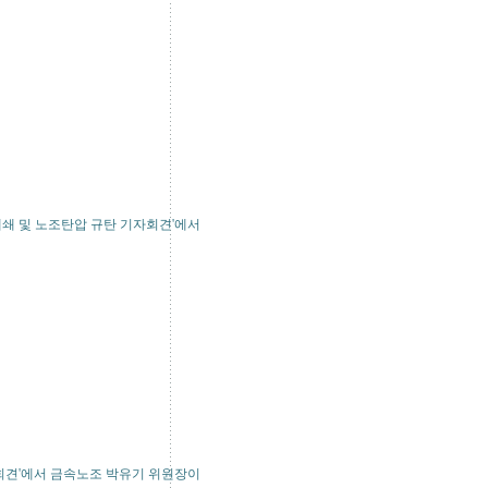
폐쇄 및 노조탄압 규탄 기자회견'에서
자회견'에서 금속노조 박유기 위원장이