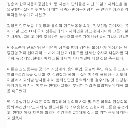
경총과 한국자동차공업협회 등 자본가 단체들은 지난 22일 기자회견을 
요구했다. 살인미수 행위에 대한 사과와 반성은커녕 더 큰 인명 피해와 최
폭력을 부추기고 나선 것.
김영훈 민주노총 위원장과 홍희덕 민주노동당 의원, 진보신당 관계자는 
께 23일 오전 11시 국회 정론관에서 기자회견을 갖고 현대기아차 그룹의 
지배개입, 그리고 이에 조응하며 노동조합 죽이기에 나선 유성기업의 탄압
민주노총과 진보양당은 이명박 정부를 향해 엄청난 불상사가 예상되는 유
중단할 것과 현대차의 노-사에 대한 지배음모를 철저한 수사해 책임자를 
국회, 유성기업, 현대기아차 그룹에 대해 사태해결에 나설 것을 촉구했다.
이들은 △노동부는 공격적 직장폐쇄, 용역투입, 공권력 투입 유도 등 노
특별근로감독을 실시할 것 △경찰과 국회는 살인미수에 해당하는 의도적
처벌과 사고재발 방지를 위해 범죄집단인 용역회사를 철수시킬 것 △경찰
파괴 개입과 지시 여부 등 현대차 그룹의 부당한 개입과 불법행위에 대해 
을 촉구했다.
또 △유성기업 사측은 즉각 직장폐쇄 철회와 사과 및 모든 피해의 원상회복
통해 주간연속2교대제 및 월급제를 즉각 수용할 것 △현대차 그룹은 유성
고, 현대기아차 지부와 합의된 주간연속 2교대제 실시를 위한 구체적 대
고 전했다.