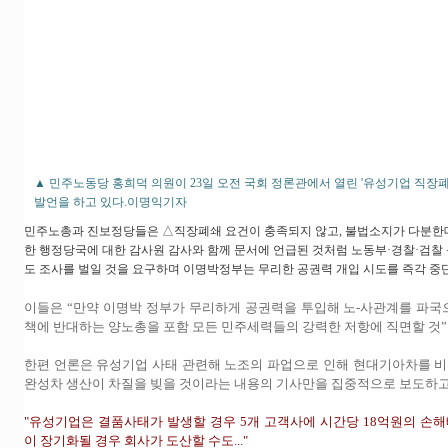
▲ 민주노동당 홍희덕 의원이 23일 오전 국회 정론관에서 열린 '유성기업 직장
발언을 하고 있다.이명익기자
민주노총과 진보정당들은 △직장폐쇄 요건이 충족되지 않고, 불법소지가 다분한
한 행정당국에 대한 감사원 감사와 함께 문서에 언급된 것처럼 노동부·경찰·검찰
도 조사를 벌일 것을 요구하며 이명박정부는 무리한 공권력 개입 시도를 즉각 중
이들은 “만약 이명박 정부가 무리하게 공권력을 투입해 노-사관계를 파국
책에 반대하는 양노총을 포함 모든 민주세력들의 강력한 저항에 직면할 것
한편 언론은 유성기업 사태 관련해 노조의 파업으로 인해 현대기아차를 
완성차 생산이 차질을 빚을 것이라는 내용의 기사만을 집중적으로 보도하고
"유성기업은 결품사태가 발생할 경우 5개 고객사에 시간당 18억원의 손
이 장기화될 경우 회사가 도산할 수도..."