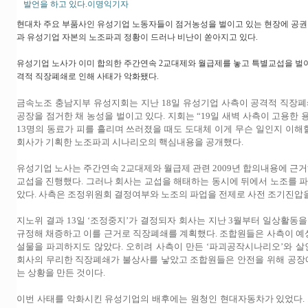
발언을 하고 있다.이명익기자
현대차 주요 부품사인 유성기업 노동자들이 점거농성을 벌이고 있는 현장에 공권
과 유성기업 자본의 노조파괴 정황이 드러나 비난이 쏟아지고 있다.
유성기업 노사가 이미 합의한 주간연속 2교대제와 월급제를 놓고 특별교섭을 벌
격적 직장폐쇄로 인해 사태가 악화됐다.
금속노조 충남지부 유성지회는 지난 18일 유성기업 사측이 공격적 직장
공장을 점거한 채 농성을 벌이고 있다. 지회는 “19일 새벽 사측이 고용한
13명의 동료가 피를 흘리며 쓰러졌을 때도 도대체 이게 무슨 일인지 이해
회사가 기획한 노조파괴 시나리오의 핵심내용을 공개했다.
유성기업 노사는 주간연속 2교대제와 월급제 관련 2009년 합의내용에 근거
교섭을 진행했다. 그러나 회사는 교섭을 해태하는 동시에 뒤에서 노조를 
았다. 사측은 조정위원회 결정여부와 노조의 파업을 전제로 사전 조기진압
지노위 결과 13일 ‘조정중지’가 결정되자 회사는 지난 3월부터 일상활동
규정해 채증하고 이를 근거로 직장폐쇄를 계획했다. 조합원들은 사측이 예상
설물을 파괴하지도 않았다. 오히려 사측이 만든 ‘파괴공작시나리오’와 살
회사의 무리한 직장폐쇄가 불상사를 낳았고 조합원들은 안전을 위해 공장
는 상황을 만든 것이다.
이번 사태를 악화시킨 유성기업의 배후에는 원청인 현대자동차가 있었다.