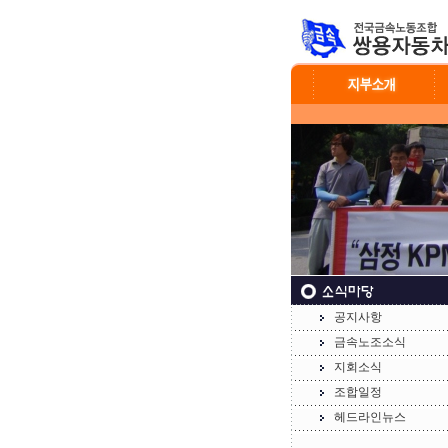
공지사항
금속노조소식
지회소식
조합일정
헤드라인뉴스