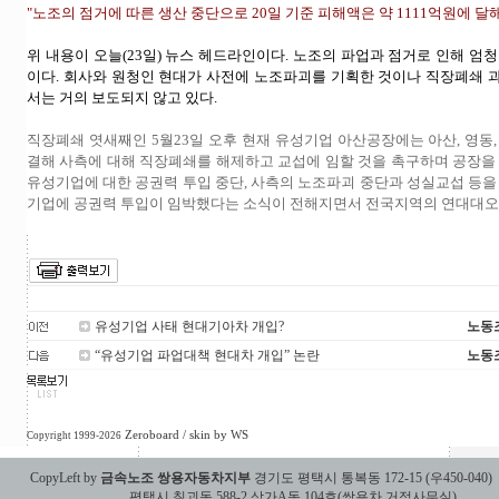
"
노조의 점거에 따른 생산 중단으로 20일 기준 피해액은 약 1111억원에 달해..
위 내용이 오늘(23일) 뉴스 헤드라인이다. 노조의 파업과 점거로 인해 엄
이다. 회사와 원청인 현대가 사전에 노조파괴를 기획한 것이나 직장폐쇄
서는 거의 보도되지 않고 있다.
직장폐쇄 엿새째인 5월23일 오후 현재 유성기업 아산공장에는 아산, 영동
결해 사측에 대해 직장폐쇄를 해제하고 교섭에 임할 것을 촉구하며 공장을
유성기업에 대한 공권력 투입 중단, 사측의 노조파괴 중단과 성실교섭 등을
기업에 공권력 투입이 임박했다는 소식이 전해지면서 전국지역의 연대대오
유성기업 사태 현대기아차 개입?
노동
“유성기업 파업대책 현대차 개입” 논란
노동
Zeroboard
/ skin by
WS
Copyright 1999-2026
CopyLeft by
금속노조 쌍용자동차지부
경기도 평택시 통복동 172-15 (우450-040)
평택시 칠괴동 588-2 상가A동 104호(쌍용차 거점사무실)