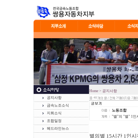
Home
> 공지사항
공지사항
466
24
2
금속노조소식
노동조합
지회소식
"별"의 "별" 1
조합일정
헤드라인뉴스
별의별 15시간 1인시