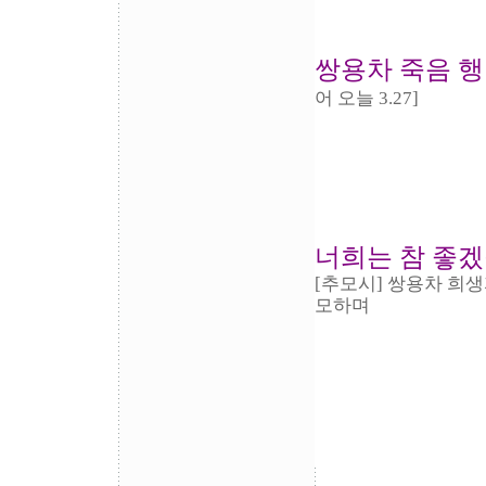
쌍용차 죽음 행
어 오늘 3.27]
너희는 참 좋
[추모시] 쌍용차 희
모하며