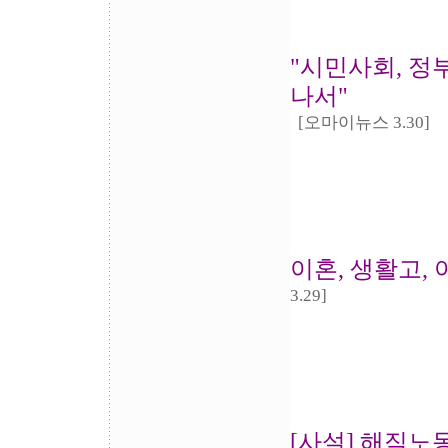
"시민사회, 정
나서"
[오마이뉴스 3.30]
이혼, 생활고,
3.29]
[사설] 해직노