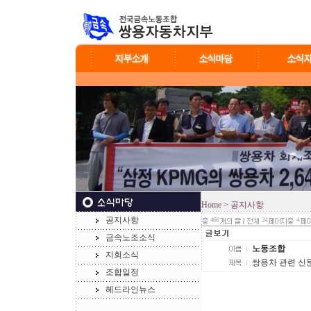
Home
> 공지사항
공지사항
466
24
4
금속노조소식
노동조합
지회소식
쌍용차 관련 신문
조합일정
헤드라인뉴스