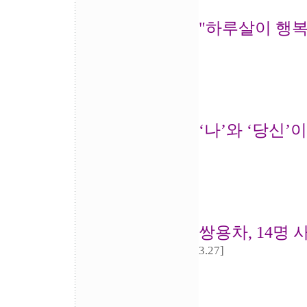
"하루살이 행복
‘나’와 ‘당신’
쌍용차, 14명
3.27]