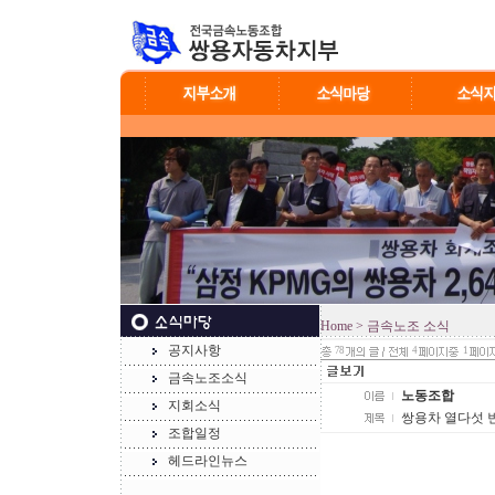
Home
> 금속노조 소식
공지사항
78
4
1
금속노조소식
노동조합
지회소식
쌍용차 열다섯 
조합일정
헤드라인뉴스