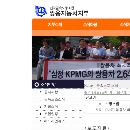
Home
> 금속노조 소식
공지사항
78
4
3
금속노조소식
노동조합
지회소식
[보도] 쌍용차
조합일정
헤드라인뉴스
<보도자료>