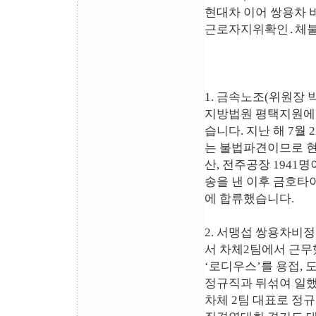
현대차 이어 쌍용차
근로자지위확인․체불
1. 금속노조(위원장 
지방법원 평택지원에
습니다. 지난 해 7월
는 불법파견이므로 현대
산, 전주공장 194
송을 낸 이후 금호타이
에 합류했습니다.
2. 서맹섭 쌍용차비정
서 차체2팀에서 근무
‘로디우스’를 용접, 
정규직과 뒤섞여 일했
차체 2팀 대표로 정