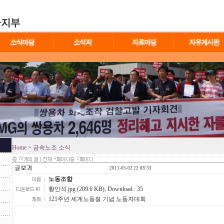
Home
> 금속노조 소식
78
4
2
2011-05-02 22:08:33
노동조합
황인석.jpg (209.6 KB)
, Download : 35
121주년 세계노동절 기념 노동자대회