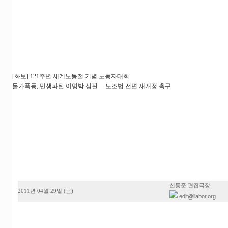
[화보] 121주년 세계노동절 기념 노동자대회
물가폭등, 민생파탄 이명박 심판… 노조법 전면 재개정 촉구
신동준 편집국장
2011년 04월 29일 (금)
edit@ilabor.org