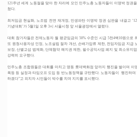
121주년 세계 노동절을 맞아 한 자리에 모인 민주노총 노동자들이 이명박 정권
쳤다.
최저임금 현실화, 노조법 전면 재개정, 민생파탄 이명박 정권 심판을 내걸고 ‘
기념대회’가 5월1일 오후 3시 서울시청 앞 서울광장에서 열렸다.
대회 참가자들은 전제노동자 월 평균임금의 50% 수준인 시급 5천4백10원으로
또 원청사용자성 인정, 노조설립 절차 개선, 손배가압류 제한, 전임자임금 지급
보장, 산별교섭 법제화, 단체협약 해지권 제한, 필수공익사업 폐지 및 최소유지
강력히 요구했다.
민주노총 조합원들은 대회를 마치고 명동 롯데백화점 앞까지 행진을 벌이며 이
폭등 등 실정과 타임오프 도입 등 반노동정책을 규탄했다. 노동자들이 행진하며 
하겠다”고 외치자 시민들이 박수를 치며 지지를 표시했다.