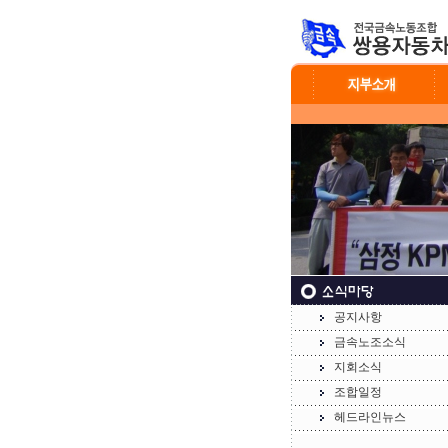
공지사항
금속노조소식
지회소식
조합일정
헤드라인뉴스