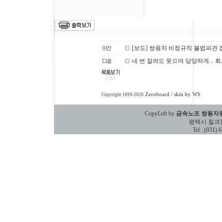
[보도] 쌍용차 비정규직 불법파견
네 번 잘려도 웃으며 당당하게... 회
Zeroboard
/ skin by
WS
Copyright 1999-2026
CopyLeft by
금속노조 쌍용자
평택시 칠괴동 588
Tel : (031)