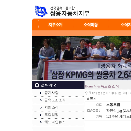
Home
> 금속노조 소식
공지사항
78
4
1
금속노조소식
노동조합
지회소식
황인석.jpg (209.
조합일정
121주년 세계
헤드라인뉴스