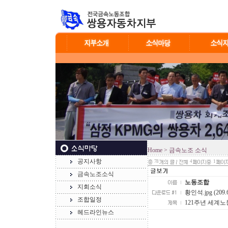
Home
> 금속노조 소식
공지사항
78
4
1
금속노조소식
노동조합
지회소식
황인석.jpg (209.
조합일정
121주년 세계
헤드라인뉴스