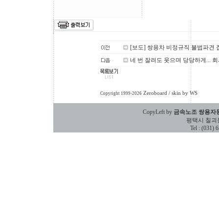
[보도] 쌍용차 비정규직 불법파견
네 번 잘려도 웃으며 당당하게... 회
Zeroboard
/ skin by
WS
Copyright 1999-2026
CopyLeft by
금속노조 쌍용자
평택시 칠괴동 588
Tel : (031)