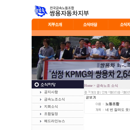
Home
> 금속노조 소식
공지사항
78
4
2
금속노조소식
노동조합
지회소식
네 번 잘려도 웃으
조합일정
헤드라인뉴스