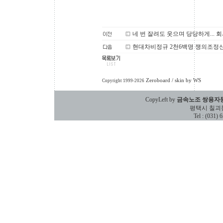
네 번 잘려도 웃으며 당당하게... 회
현대차비정규 2천6백명 쟁의조정
Zeroboard
/ skin by
WS
Copyright 1999-2026
CopyLeft by
금속노조 쌍용자
평택시 칠괴동 588
Tel : (031)