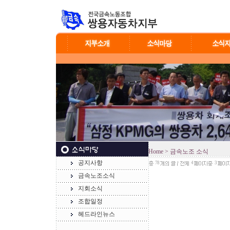
Home
> 금속노조 소식
공지사항
78
4
3
금속노조소식
지회소식
조합일정
헤드라인뉴스