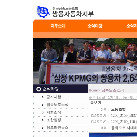
Home
> 금속노조 소식
공지사항
78
4
3
금속노조소식
노동조합
지회소식
1206_2159_5837.
조합일정
1206_2160_116.j
헤드라인뉴스
동희오토 사내하