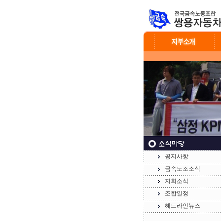
공지사항
금속노조소식
지회소식
조합일정
헤드라인뉴스