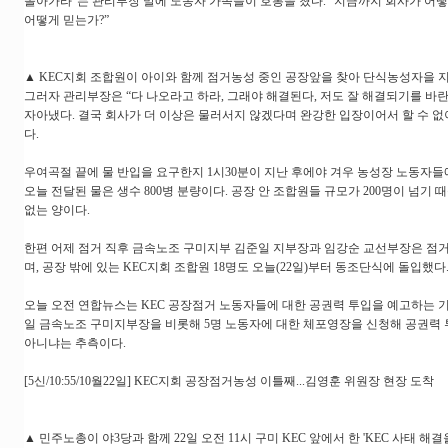
돌아가라”는 관리부장 말에 노동자 가족들이 호통을 쳤다. “지금까지 회사가 어떻
어떻게 믿는가?”
▲ KEC지회 조합원이 아이와 함께 점거농성 중인 공장앞을 찾아 단식농성자을 
그러자 관리부장은 “다 나오라고 하라, 그래야 해결된다, 저도 잘 해결되기를 바
자아냈다. 결국 회사가 더 이상은 물러서지 않겠다며 완강한 입장이어서 할 수 없
다.
우여곡절 끝에 물 반입을 요구한지 1시30분이 지난 후에야 겨우 농성장 노동자들
오늘 전달된 물은 생수 800병 분량이다. 공장 안 조합원들 규모가 200명이 넘기 
없는 양이다.
한편 어제 점거 직후 금속노조 구미지부 김준일 지부장과 임강순 교선부장은 점
며, 공장 밖에 있는 KEC지회 조합원 18명도 오늘(22일)부터 동조단식에 돌입했다
오늘 오전 연합뉴스는 KEC 공장점거 노동자들에 대한 공권력 투입을 예고하는 
일 금속노조 구미지부장을 비롯해 5명 노동자에 대한 체포영장을 신청해 공권력 
아니냐는 추측이다.
[5신/10:55/10월22일] KEC지회 공장점거농성 이틀째...김영훈 위원장 현장 도착
▲ 민주노총이 야3당과 함께 22일 오전 11시 구미 KEC 앞에서 한 'KEC 사태 