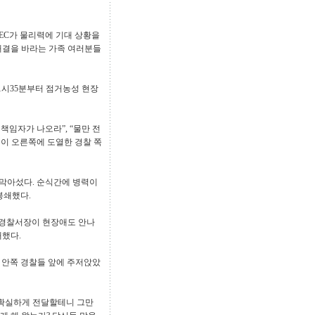
KEC가 물리력에 기대 상황을
해결을 바라는 가족 여러분들
1시35분부터 점거농성 현장
책임자가 나오라”, “물만 전
등이 오른쪽에 도열한 경찰 쪽
 막아섰다. 순식간에 병력이
봉쇄했다.
 경찰서장이 현장애도 안나
개했다.
 안쪽 경찰들 앞에 주저앉았
 확실하게 전달할테니 그만