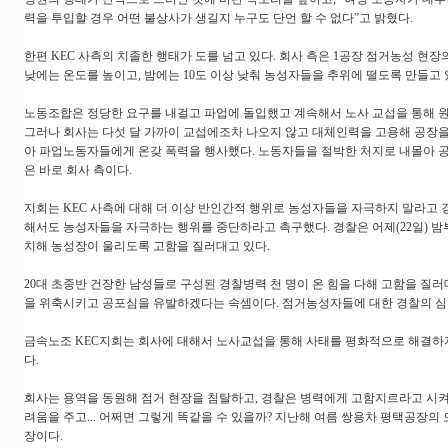
력을 투입할 경우 어떤 불상사가 생길지 누구도 단언 할 수 없다”고 밝혔다.
한편 KEC 사측의 치졸한 행태가 도를 넘고 있다. 회사 측은 1공장 점거농성 현
낮에는 온도를 높이고, 밤에는 10도 이상 낮춰 농성자들을 추위에 떨도록 만들고 
노동조합은 정당한 요구를 내걸고 파업에 돌입했고 계속해서 노사 교섭을 통해 
그러나 회사는 다섯 달 가까이 교섭에조차 나오지 않고 대체인력을 고용해 공장을
아 파업노동자들에게 온갖 폭력을 행사했다. 노동자들을 절박한 처지로 내몰아 공
은 바로 회사 측이다.
지회는 KEC 사측에 대해 더 이상 반인간적 행위로 농성자들을 자극하지 말라고 
해서도 농성자들을 자극하는 행위를 중단하라고 촉구했다. 경찰은 어제(22일) 
치해 농성장이 울리도록 고함을 질러대고 있다.
20대 초중반 건장한 남성들로 구성된 경찰병력 천 명이 온 힘을 다해 고함을 
을 위축시키고 공포심을 유발하겠다는 속셈이다. 점거농성자들에 대한 경찰의 심
금속노조 KEC지회는 회사에 대해서 노사교섭을 통해 사태를 평화적으로 해결하
다.
회사는 용역을 동원해 점거 현장을 침탈하고, 경찰은 병력에게 고함지르라고 시
려움을 주고... 어쩌면 그렇게 똑같을 수 있을까? 지난해 여름 쌍용차 평택공장의 
장이다.