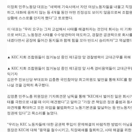
이정희 민주노동당 대표는 “새벽에 기숙사에서 자던 여성노동자들을 내몰고 직
하고, 대화에 응하지 않는 등 4개월 동안 어떤 진정성도 보이지 않음으로써 조합
상황에 스스로를 던지게 했다”고 토로했다.
이 대표는 “우리 요구는 그저 교섭해서 사태를 해결하자는 것인데 회사는 이 기
으로 버티고, 노동청은 사태를 수수방관하며 매도하고, 경찰은 공권력으로 회사를
내겠다면서 공장에 들어간 동지들과 함께 힘을 모아 반드시 승리하자”고 역설했다
▲ KEC 지회 조합원들이 점거농성 중인 제1공장 앞 경찰병력이 교대근무를 위
▲ KEC 지회 조합원들이 점거농성 중인 제1공장 앞 사측 경비용역들이 교대근무
익기자
김은주 진보신당 부대표와 김충환 국민참여당 최고위원도 발언을 통해 KEC를 향
나설 것을 강력히 촉구했다.
김영훈 민주노총 위원장은 기자회견문 낭독을 통해 “KEC에서 벌어진 일은 회사
태를 극한으로 내몰 때 이미 예견됐다”고 말하고 “가장 큰 책임은 정권 출범과 
파견제를 확대하고 모든 파업을 불법화하고 노동기본권을 말살하는 등 반노동자
정권에 있다”고 목소리를 높였다.
“우리는 KEC 노동자들에 대한 공권력 투입이 문제해결의 바람직한 방법이 아님을
원장은 KEC에 대해 “용역을 철수시키고, 직장폐쇄를 철회하고, 사태 해결을 위