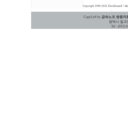
Zeroboard
/ sk
Copyright 1999-2026
CopyLeft by
금속노조 쌍용자
평택시 칠괴동 588
Tel : (031)