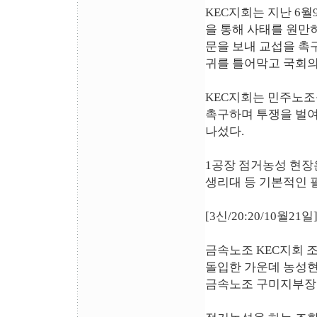
KEC지회는 지난 6
을 통해 사태를 원만
문을 보내 교섭을 촉구
귀를 틀어막고 국회의
KEC지회는 민주노조
촉구하며 투쟁을 벌여오
나섰다.
1공장 점거농성 현장
생리대 등 기본적인 
[3신/20:20/10월
금속노조 KEC지회 조
돌입한 가운데 농성현
금속노조 구미지부장