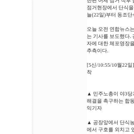
한편 어제 점거 직후
점거현장에서 단식을 
늘(22일)부터 동조단
오늘 오전 연합뉴스는
는 기사를 보도했다.
자에 대한 체포영장을
추측이다.
[5신/10:55/10월
착
▲ 민주노총이 야3당과 
해결을 촉구하는 합동
익기자
▲ 공장앞에서 단식농
에서 구호를 외치고 