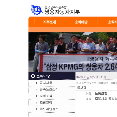
Home
> 금속노조 소식
공지사항
78
4
1
금속노조소식
노동조합
지회소식
KEC지회 공장점
조합일정
헤드라인뉴스