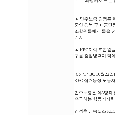
고 그 과정에서 모든
▲ 민주노총 김영훈 
중인 경북 구미 공단
조합원들에게 물을 전
기자
▲ KEC지회 조합원들
구를 경찰병력이 막
[6신/14:30/10월
KEC 점거농성 노동자
민주노총은 야3당과 함
촉구하는 합동기자회
김성훈 금속노조 KE