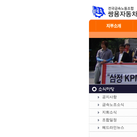
공지사항
금속노조소식
지회소식
조합일정
헤드라인뉴스