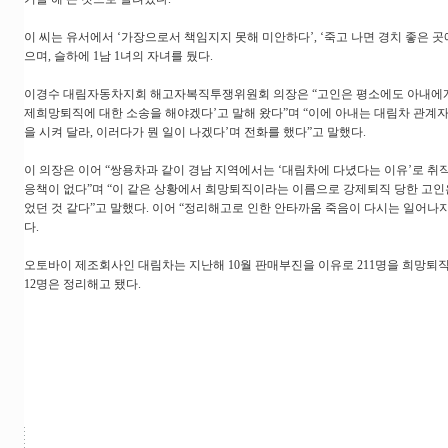
이 씨는 유서에서 ‘가장으로서 책임지지 못해 미안하다’, ‘죽고 나면 경치 좋은 
으며, 슬하에 1남 1녀의 자녀를 뒀다.
이경수 대림자동차지회 해고자복직투쟁위원회 의장은 “고인은 평소에도 아내에게
제희망퇴직에 대한 소송을 해야겠다’고 말해 왔다”며 “이에 아내는 대림차 관계
을 시켜 달라, 이러다가 뭔 일이 나겠다’며 전화를 했다”고 말했다.
이 의장은 이어 “쌍용차과 같이 경남 지역에서는 ‘대림차에 다녔다는 이유’로 취직
응책이 없다”며 “이 같은 상황에서 희망퇴직이라는 이름으로 강제퇴직 당한 고인
었던 것 같다”고 말했다. 이어 “정리해고로 인한 안타까움 죽음이 다시는 일어나
다.
오토바이 제조회사인 대림차는 지난해 10월 판매부진을 이유로 211명을 희망퇴직
12명은 정리해고 됐다.