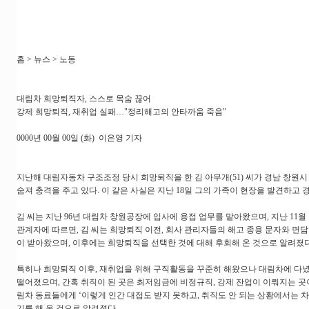
홈 > 뉴스 > 노동
대림차 희망퇴직자, 스스로 목숨 끊어
강제 희망퇴직, 재취업 실패…"정리해고의 안타까움 죽음"
0000년 00월 00일 (화) 이은영 기자
지난해 대림자동차 구조조정 당시 희망퇴직을 한 김 아무개(51) 씨가 경남 창원
숨져 충격을 주고 있다. 이 같은 사실은 지난 18일 그의 가족이 현장을 발견하고
김 씨는 지난 96년 대림차 창원공장에 입사에 용접 업무를 맡아왔으며, 지난 11월
관계자에 따르면, 김 씨는 희망퇴직 이전, 회사 관리자들의 해고 종용 문자와 면
이 받아왔으며, 이후에는 희망퇴직을 선택한 것에 대해 후회해 온 것으로 알려졌다
특히나 희망퇴직 이후, 재취업을 위해 구직활동을 꾸준히 해왔으나 대림차에 다
떨어졌으며, 간혹 취직이 된 곳은 최저임금에 비정규직, 강제 잔업이 이뤄지는 곳이
림차 동료들에게 ‘이렇게 인간 대접도 받지 못하고, 취직도 안 되는 상황에서는 차
기를 해 온 것으로 알려졌다.